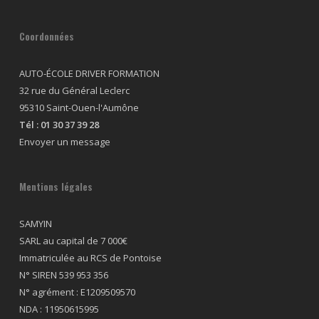
Coordonnées
AUTO-ÉCOLE DRIVER FORMATION
32 rue du Général Leclerc
95310 Saint-Ouen-l'Aumône
Tél :
01 30 37 39 28
Envoyer un message
Mentions légales
SAMYIN
SARL au capital de 7 000€
Immatriculée au RCS de Pontoise
N° SIREN 539 953 356
N° agrément : E1209509570
NDA : 11950615995