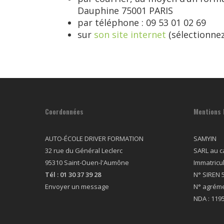
Dauphine 75001 PARIS
par téléphone : 09 53 01 02 69
sur
son site internet
(sélectionne
Coordonnées
Mentions 
AUTO-ÉCOLE DRIVER FORMATION
SAMYIN
32 rue du Général Leclerc
SARL au ca
95310 Saint-Ouen-l'Aumône
Immatricu
Tél :
01 30 37 39 28
N° SIREN 
Envoyer un message
N° agréme
NDA : 119