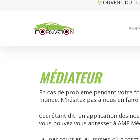
OUVERT DU LU
Skip
to
main
content
PERM
MÉDIATEUR
En cas de problème pendant votre fo
monde. N’hésitez pas à nous en faire 
Ceci étant dit, en application des no
vous pouvez vous adresser à AME Méd
par courrier, au moyen d’un formul