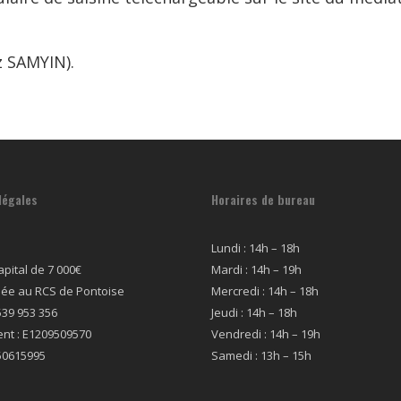
z SAMYIN).
légales
Horaires de bureau
Lundi : 14h – 18h
pital de 7 000€
Mardi : 14h – 19h
lée au RCS de Pontoise
Mercredi : 14h – 18h
539 953 356
Jeudi : 14h – 18h
nt : E1209509570
Vendredi : 14h – 19h
50615995
Samedi : 13h – 15h