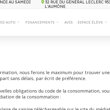
NDI AU SAMEDI
32 RUE DU GÉNÉRAL LECLERC 95
L'AUMÔNE
IS AUTO
FINANCEMENTS
AVIS
ESPACE ÉLÈVE
rmation, nous ferons le maximum pour trouver une s
part sans délais, par écrit de préférence.
uvelles obligations du code de la consommation, vous
iation de la consommation :
aire de saisine téléchargeable sur le site du médiat